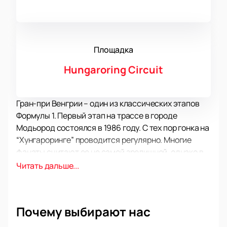
Площадка
Hungaroring Circuit
Гран-при Венгрии – один из классических этапов
Формулы 1. Первый этап на трассе в городе
Модьород состоялся в 1986 году. С тех пор гонка на
“Хунгароринге” проводится регулярно. Многие
фанаты считают ее не самой зрелищной, однако в
новую эру Ф1 на ней прошло много красивых гонок, в
Читать дальше...
которых пилоты боролись на трассе до самого
финиша. Рекордсменом по количеству побед с
большим отрывом остается Льюис Хэмилтон. Он
Почему выбирают нас
побеждал здесь восемь раз. Его ближайший
преследователь – Михаэль Шумахер – имеет 4