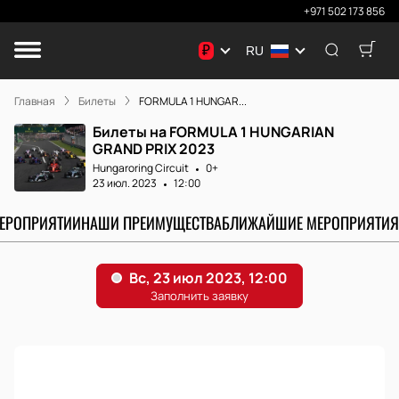
+971 502 173 856
₽
RU
Главная
Билеты
FORMULA 1 HUNGAR...
Билеты на FORMULA 1 HUNGARIAN
GRAND PRIX 2023
Hungaroring Circuit
0+
23 июл. 2023
12:00
МЕРОПРИЯТИИ
НАШИ ПРЕИМУЩЕСТВА
БЛИЖАЙШИЕ МЕРОПРИЯТИЯ