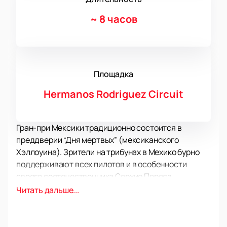
~
8 часов
Площадка
Hermanos Rodriguez Circuit
Гран-при Мексики традиционно состоится в
преддверии “Дня мертвых” (мексиканского
Хэллоуина). Зрители на трибунах в Мехико бурно
поддерживают всех пилотов и в особенности
своего соотечественника Серхио Переса,
выступающего за Red Bull. Во время гоночного уик-
Читать дальше...
энда в столице Мексики всегда особенная
атмосфера. О предстоящем спортивном празднике
знают буквально все. Чтобы присоединиться к