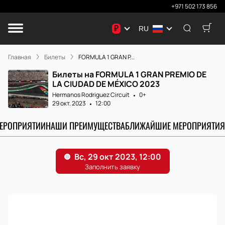
+971 502 173 856
₽
RU
Главная
Билеты
FORMULA 1 GRAN P...
Билеты на FORMULA 1 GRAN PREMIO DE
LA CIUDAD DE MÉXICO 2023
Hermanos Rodriguez Circuit
0+
29 окт. 2023
12:00
МЕРОПРИЯТИИ
НАШИ ПРЕИМУЩЕСТВА
БЛИЖАЙШИЕ МЕРОПРИЯТИЯ