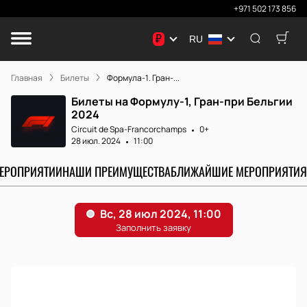
+971 502 173 856
₽
RU
Главная
Билеты
Формула-1. Гран-...
Билеты на Формулу-1, Гран-при Бельгии
2024
Circuit de Spa-Francorchamps
0+
28 июл. 2024
11:00
МЕРОПРИЯТИИ
НАШИ ПРЕИМУЩЕСТВА
БЛИЖАЙШИЕ МЕРОПРИЯТИЯ