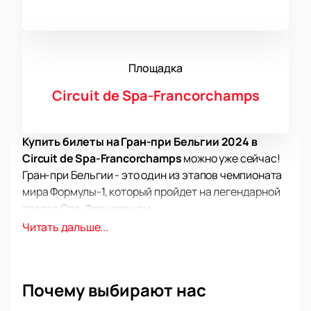
Площадка
Circuit de Spa-Francorchamps
Купить билеты на Гран-при Бельгии 2024 в
Circuit de Spa-Francorchamps
можно уже сейчас!
Гран-при Бельгии - это один из этапов чемпионата
мира Формулы-1, который пройдет на легендарной
трассе Спа-Франкоршам.
История этого Гран-при началась в далеком 1925
Читать дальше...
году, когда гонка впервые прошла по дорогам
общего пользования в районе бельгийских
деревень Спа, Франкоршам, Малмеди и Ставелот.
Почему выбирают нас
Победителем первого Гран-при Бельгии стал
Антонио Аскари, который, к сожалению, погиб в