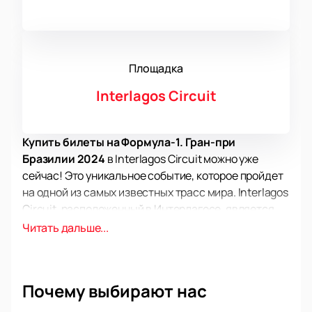
Площадка
Interlagos Circuit
Купить билеты на Формула-1. Гран-при
Бразилии 2024
в Interlagos Circuit можно уже
сейчас! Это уникальное событие, которое пройдет
на одной из самых известных трасс мира. Interlagos
Circuit, расположенный в Интерлагосе, является
идеальным местом для проведения гонки.
Читать дальше...
Трасса имеет длину 4,309 км и занимает площадь в
923 тыс. кв. м. Вместимость стационарных трибун
составляет 30 000 человек, а дополнительно могут
Почему выбирают нас
быть размещены до 90 000 зрителей. Здесь также
имеется 24 бокса для команд. Interlagos Circuit