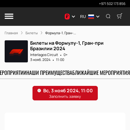
+971 502 173 856
₽
RU
Главная
Билеты
Формула-1. Гран-...
Билеты на Формулу-1, Гран-при
Бразилии 2024
Interlagos Circuit
0+
3 нояб. 2024
11:00
МЕРОПРИЯТИИ
НАШИ ПРЕИМУЩЕСТВА
БЛИЖАЙШИЕ МЕРОПРИЯТИЯ