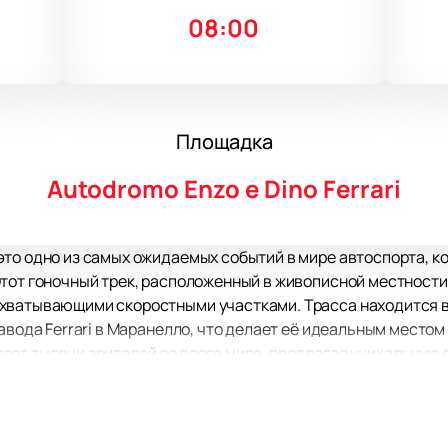
08:00
Площадка
Autodromo Enzo e Dino Ferrari
то одно из самых ожидаемых событий в мире автоспорта, к
тот гоночный трек, расположенный в живописной местности
хватывающими скоростными участками. Трасса находится вс
авода Ferrari в Маранелло, что делает её идеальным местом
ает тысячи зрителей со всего мира, предлагая уникальную
ддержать любимые команды и пилотов. История автодрома, 
бытие ещё более значимым для поклонников автоспорта.
го незабываемого события, рекомендуем
купить билеты
на н