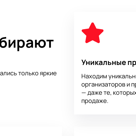
уне и насладиться гонкой в полной мере. Не упустите шанс 
ной из самых сложных трасс в календаре Формулы-1.
ыбирают
Уникальные п
тались только яркие
Находим уникальн
организаторов и 
— даже те, которы
продаже.