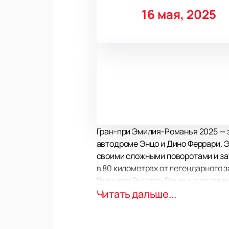
16 мая, 2025
Гран-при Эмилия-Романья 2025 — э
автодроме Энцо и Дино Феррари. Э
своими сложными поворотами и за
в 80 километрах от легендарного з
Гран-при Эмилия-Романья привлек
атмосферой настоящих гонок и по
Читать дальше...
Ferrari и его сына, делает это со
Если вы хотите стать частью это