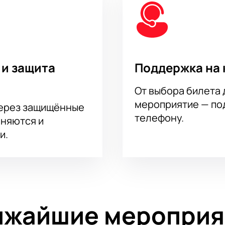
 и защита
Поддержка на 
От выбора билета 
мероприятие — под
через защищённые
телефону.
аняются и
и.
ижайшие мероприя