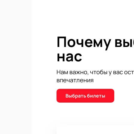
гарантировать себе место на триб
мира соревнуются за победу на од
Почему в
нас
Нам важно, чтобы у вас ос
впечатления
Выбрать билеты