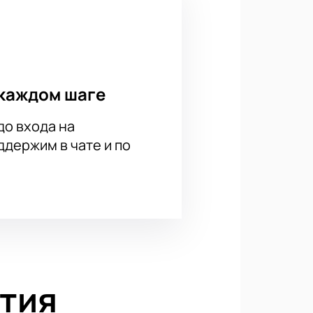
каждом шаге
до входа на
держим в чате и по
тия