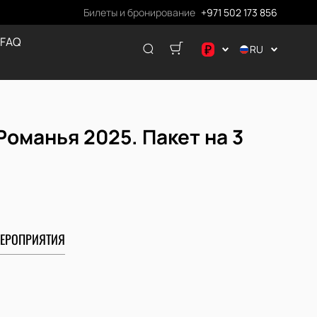
Билеты и бронирование
+971 502 173 856
 FAQ
₽
RU
.د.ب
د.إ
$
оманья 2025. Пакет на 3
€
ر.ق
₽
ЕРОПРИЯТИЯ