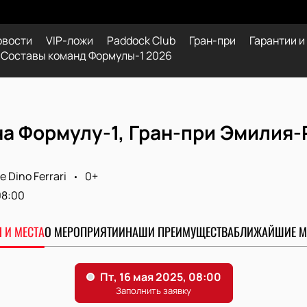
овости
VIP-ложи
Paddock Club
Гран-при
Гарантии и
Составы команд Формулы-1 2026
а Формулу-1, Гран-при Эмилия-Р
 Dino Ferrari
0+
08:00
 И МЕСТА
О МЕРОПРИЯТИИ
НАШИ ПРЕИМУЩЕСТВА
БЛИЖАЙШИЕ М