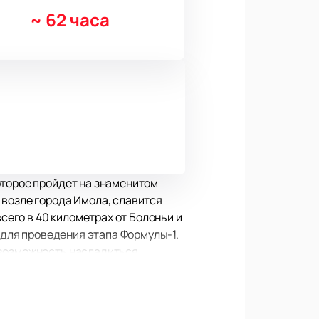
~
62 часа
оторое пройдет на знаменитом
 возле города Имола, славится
его в 40 километрах от Болоньи и
 для проведения этапа Формулы-1.
 возможность насладиться
названного в честь основателя
ашем сайте. Это позволит вам