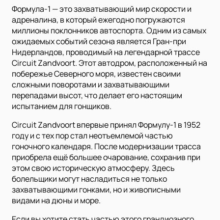
Формула-1 — это захватывающий мир скорости и
адреналина, в который ежегодно погружаются
миллионы поклонников автоспорта. Одним из самых
ожидаемых событий сезона является Гран-при
Нидерландов, проводимый на легендарной трассе
Circuit Zandvoort. Этот автодром, расположенный на
побережье Северного моря, известен своими
сложными поворотами и захватывающими
перепадами высот, что делает его настоящим
испытанием для гонщиков.
Circuit Zandvoort впервые принял Формулу-1 в 1952
году и с тех пор стал неотъемлемой частью
гоночного календаря. После модернизации трасса
приобрела ещё большее очарование, сохранив при
этом свою историческую атмосферу. Здесь
болельщики могут насладиться не только
захватывающими гонками, но и живописными
видами на дюны и море.
Если вы хотите стать частью этого грандиозного