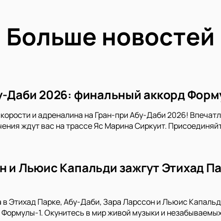
Больше новостей
у-Даби 2026: финальный аккорд Форм
скорости и адреналина на Гран-при Абу-Даби 2026! Впечат
ения ждут вас на трассе Яс Марина Сиркуит. Присоединяйт
н и Льюис Капальди зажгут Этихад Па
а в Этихад Парке, Абу-Даби, Зара Ларссон и Льюис Капал
 Формулы-1. Окунитесь в мир живой музыки и незабываемых