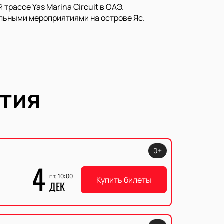
рассе Yas Marina Circuit в ОАЭ.
льными мероприятиями на острове Яс.
тия
0+
4
пт, 10:00
Купить билеты
ДЕК