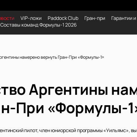
овости
VIP-ложи
Paddock Club
Гран-при
Гарантии и
Составы команд Формулы-1 2026
ргентины намерено вернуть Гран-При «Формулы-1»
тво Аргентины на
ан-При «Формулы-1
ргентинский пилот, член юниорской программы «Уильямс», 