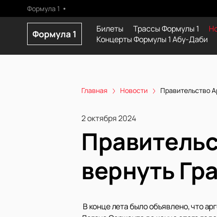
Формула 1
Билеты
Трассы Формулы 1
Н
Формула 1
Концерты Формулы 1 Абу-Даби
Главная
Новости
Правительство А
2 октября 2024
Правительс
вернуть Гр
В конце лета было объявлено, что а