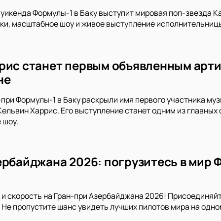
 уикенда Формулы-1 в Баку выступит мировая поп-звезда Ka
ки, масштабное шоу и живое выступление исполнительницы
рис станет первым объявленным арти
не
при Формулы-1 в Баку раскрыли имя первого участника му
ельвин Харрис. Его выступление станет одним из главных
 шоу.
ербайджана 2026: погрузитесь в мир 
и скорость на Гран-при Азербайджана 2026! Присоединяйт
я. Не пропустите шанс увидеть лучших пилотов мира на одн