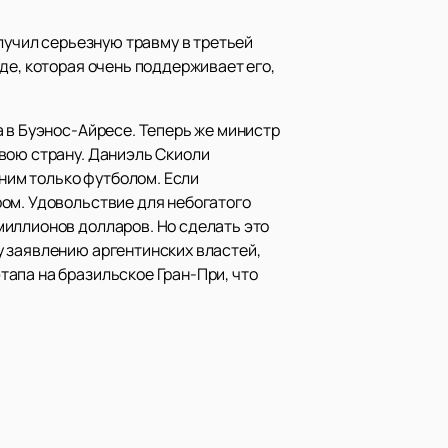
лучил серьезную травму в третьей
де, которая очень поддерживает его,
 в Буэнос-Айресе. Теперь же министр
вою страну. Даниэль Скиоли
дним только футболом. Если
ом. Удовольствие для небогатого
миллионов долларов. Но сделать это
у заявлению аргентинских властей,
апа на бразильское Гран-При, что