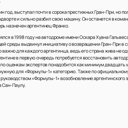
.
н год, выступал почти в сорока престижных Гран-При, но по
дворте и сильно разбил свою машину. Он останется в коман
рь назначен аргентинец Франко.
лся в 1998 году на автодроме имени Оскара Хуана Гальвеса
щей среды выдвинул инициативу о возвращении Гран-При в с
о важно для каждого аргентинца, ведь его страна жива не о
гентине в первую очередь потребуется восстановить автодр
 по оценкам экспертов понадобится как минимум двадцать 
 нужную для «Формулы-1» категорию. Также по официальном
 руководством «Формулы-1» возобновление аргентинского эт
в Сан-Паулу.