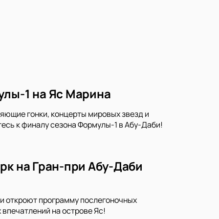
улы-1 на Яс Марина
ляющие гонки, концерты мировых звезд и
есь к финалу сезона Формулы-1 в Абу-Даби!
рк на Гран-при Абу-Даби
ьди откроют программу послегоночных
 впечатлений на острове Яс!