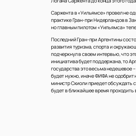
Логана Саржента до конца этого года
Саржента в «Уильямсе» провел не оди
практике Гран-при Нидерландов в Зан
но главным пилотом «Уильямса» тепе
Последний Гран-при Аргентины состоя
развития туризма, спорта и окружаю
подчеркнул в своем интервью, что эт
инициатива будет поддержана, то Ар
государства это весьма недешевое –
будет нужно, иначе ФИФА не одобрит
министр Скиоли приедет обсуждать с
будет в ближайшее время проходить 