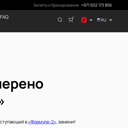
Билеты и бронирование
+971 502 173 856
 FAQ
₽
RU
.د.ب
د.إ
$
€
ر.ق
₽
мерено
»
выступающий в
«Формуле-2»
, заменит