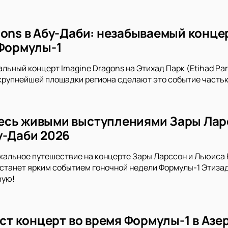
ons в Абу-Даби: незабываемый концер
 Формулы-1
льный концерт Imagine Dragons на Этихад Парк (Etihad Park
крупнейшей площадки региона сделают это событие часть
сь живыми выступлениями Зары Ларс
у-Даби 2026
кальное путешествие на концерте Зары Ларссон и Льюиса К
 станет ярким событием гоночной недели Формулы-1 Этизад
вую!
даст концерт во время Формулы-1 в Аз