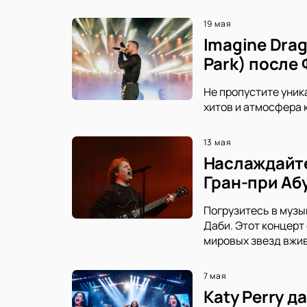
19 мая
Imagine Drag
Park) после
Не пропустите уника
хитов и атмосфера 
13 мая
Наслаждайте
Гран-при Аб
Погрузитесь в музы
Даби. Этот концерт
мировых звезд вжи
7 мая
Katy Perry 