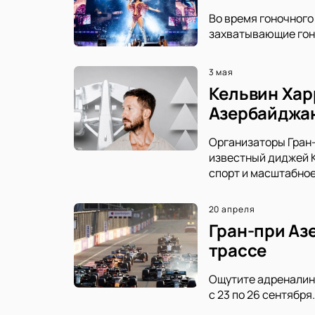
Во время гоночного
захватывающие гон
3 мая
Кельвин Хар
Азербайджа
Организаторы Гран-
известный диджей К
спорт и масштабное
20 апреля
Гран-при Аз
трассе
Ощутите адреналин 
с 23 по 26 сентябр