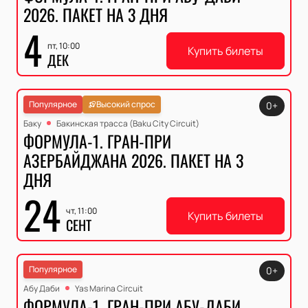
2026. ПАКЕТ НА 3 ДНЯ
4
пт, 10:00
Купить билеты
ДЕК
Популярное
Высокий спрос
0+
Баку
Бакинская трасса (Baku City Circuit)
ФОРМУЛА-1. ГРАН-ПРИ
АЗЕРБАЙДЖАНА 2026. ПАКЕТ НА 3
ДНЯ
24
чт, 11:00
Купить билеты
СЕНТ
Популярное
0+
Абу Даби
Yas Marina Circuit
ФОРМУЛА-1. ГРАН-ПРИ АБУ-ДАБИ