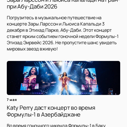
при Абу-Даби 2026
Погрузитесь в музыкальное путешествие на
концерте Зары Ларссон и Льюиса Капальди 3
декабря в Этихад Парке, Абу-Даби. Этот концерт
станет ярким событием гоночной недели Формулы-1
Этизад Эирвейс 2026. Не пропустите шанс увидеть
мировых звезд вживую!
7 мая
Katy Perry даст концерт во время
Формулы-1 в Азербайджане
Во время гоночного уикенда Формулы-1 в Баку