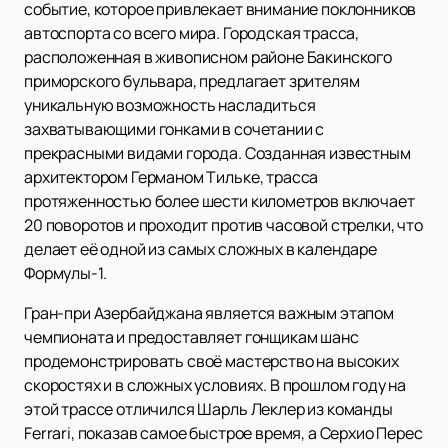
событие, которое привлекает внимание поклонников
автоспорта со всего мира. Городская трасса,
расположенная в живописном районе Бакинского
приморского бульвара, предлагает зрителям
уникальную возможность насладиться
захватывающими гонками в сочетании с
прекрасными видами города. Созданная известным
архитектором Германом Тильке, трасса
протяженностью более шести километров включает
20 поворотов и проходит против часовой стрелки, что
делает её одной из самых сложных в календаре
Формулы-1.
Гран-при Азербайджана является важным этапом
чемпионата и предоставляет гонщикам шанс
продемонстрировать своё мастерство на высоких
скоростях и в сложных условиях. В прошлом году на
этой трассе отличился Шарль Леклер из команды
Ferrari, показав самое быстрое время, а Серхио Перес