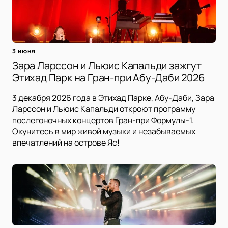
3 июня
Зара Ларссон и Льюис Капальди зажгут
Этихад Парк на Гран-при Абу-Даби 2026
3 декабря 2026 года в Этихад Парке, Абу-Даби, Зара
Ларссон и Льюис Капальди откроют программу
послегоночных концертов Гран-при Формулы-1.
Окунитесь в мир живой музыки и незабываемых
впечатлений на острове Яс!