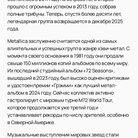
прошло с огромным успехом в 2013 году, собрав
полные трибуны. Теперь, спустя более десяти лет,
легендарная группа возвращается в декабре 2025
года.
Metallica заслуженно считается одной из самых
влиятельных и успешных групп в жанре хэви-метал. С
момента своего основания в 1981 году они продали
свыше 150 миллионов копий альбомов по всему миру.
Их последний студийный альбом «72 Seasons»,
вышедший в 2023 году, был высоко оценен критиками
и удостоен премии «Грэмми» как лучший метал-
альбом в 2024 году. Сейчас коллектив активно
гастролирует с мировым турне M72 World Tour,
которое продолжается уже третий год и
устанавливает рекорды по числу зрителей, особенно
в Северной Америке.
Музыкальные выступления мировых звезд стали