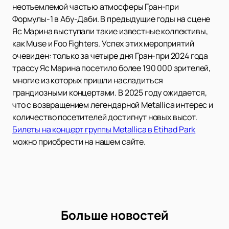
неотъемлемой частью атмосферы Гран-при
Формулы-1 в Абу-Даби. В предыдущие годы на сцене
Яс Марина выступали такие известные коллективы,
как Muse и Foo Fighters. Успех этих мероприятий
очевиден: только за четыре дня Гран-при 2024 года
трассу Яс Марина посетило более 190 000 зрителей,
многие из которых пришли насладиться
грандиозными концертами. В 2025 году ожидается,
что с возвращением легендарной Metallica интерес и
количество посетителей достигнут новых высот.
Билеты на концерт группы Metallica в Etihad Park
можно приобрести на нашем сайте.
Больше новостей