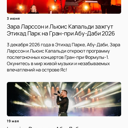
3 июня
Зара Ларссон и Льюис Капальди зажгут
Этихад Парк на Гран-при Абу-Даби 2026
3 декабря 2026 года в Этихад Парке, Абу-Даби, Зара
Ларссон и Льюис Капальди откроют программу
послегоночных концертов Гран-при Формулы-1.
Окунитесь в мир живой музыки и незабываемых
впечатлений на острове Яс!
19 мая