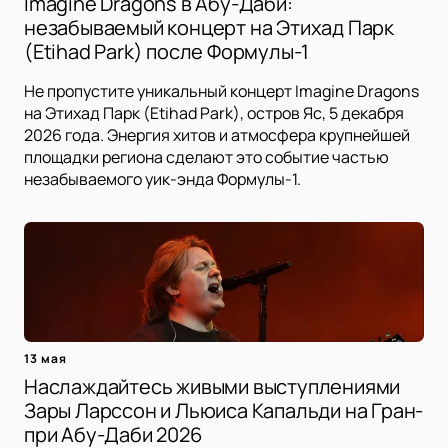
Imagine Dragons в Абу-Даби:
незабываемый концерт на Этихад Парк
(Etihad Park) после Формулы-1
Не пропустите уникальный концерт Imagine Dragons
на Этихад Парк (Etihad Park), остров Яс, 5 декабря
2026 года. Энергия хитов и атмосфера крупнейшей
площадки региона сделают это событие частью
незабываемого уик-энда Формулы-1.
13 мая
Наслаждайтесь живыми выступлениями
Зары Ларссон и Льюиса Капальди на Гран-
при Абу-Даби 2026