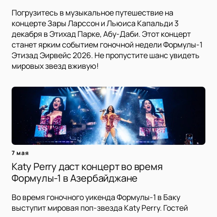
Погрузитесь в музыкальное путешествие на
концерте Зары Ларссон и Льюиса Капальди 3
декабря в Этихад Парке, Абу-Даби. Этот концерт
станет ярким событием гоночной недели Формулы-1
Этизад Эирвейс 2026. Не пропустите шанс увидеть
мировых звезд вживую!
7 мая
Katy Perry даст концерт во время
Формулы-1 в Азербайджане
Во время гоночного уикенда Формулы-1 в Баку
выступит мировая поп-звезда Katy Perry. Гостей