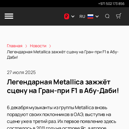
+971 502 173 856
₽
RU
Главная
Новости
Легендарная Metallica зажжёт сцену на Гран-при F1 в Абу-
Даби!
27 июля 2025
Легендарная Metallica зажжёт
сцену на Гран-при F1 в Абу-Даби!
6 декабря музыканты из группы Metallica вновь
порадуют своих поклонников в ОАЭ, выступив на
сцене уже в третий раз. Их первое появление здесь
состоялось в 2011 году на острове Яс, а второе