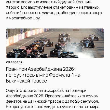
им стал всемирно известный диджей Кельвин
Харрис. Его выступление станет одним из главных
событий гоночного уик-энда, объединяющего спорт
и масштабное шоу.
20 апреля
Гран-при Азербайджана 2026:
погрузитесь в мир Формула-1 на
Бакинской трассе
Ощутите адреналин и скорость на Гран-при
Азербайджана 2026! Присоединяйтесь к тысячам
фанатов на Бакинской трассе с 23 по 26 сентября.
Не пропустите шанс увидеть лучших пилотов мира