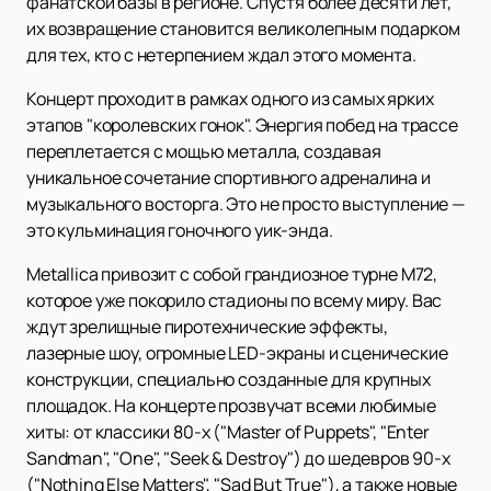
фанатской базы в регионе. Спустя более десяти лет,
их возвращение становится великолепным подарком
для тех, кто с нетерпением ждал этого момента.
Концерт проходит в рамках одного из самых ярких
этапов "королевских гонок". Энергия побед на трассе
переплетается с мощью металла, создавая
уникальное сочетание спортивного адреналина и
музыкального восторга. Это не просто выступление —
это кульминация гоночного уик-энда.
Metallica привозит с собой грандиозное турне M72,
которое уже покорило стадионы по всему миру. Вас
ждут зрелищные пиротехнические эффекты,
лазерные шоу, огромные LED-экраны и сценические
конструкции, специально созданные для крупных
площадок. На концерте прозвучат всеми любимые
хиты: от классики 80-х ("Master of Puppets", "Enter
Sandman", "One", "Seek & Destroy") до шедевров 90-х
("Nothing Else Matters", "Sad But True"), а также новые