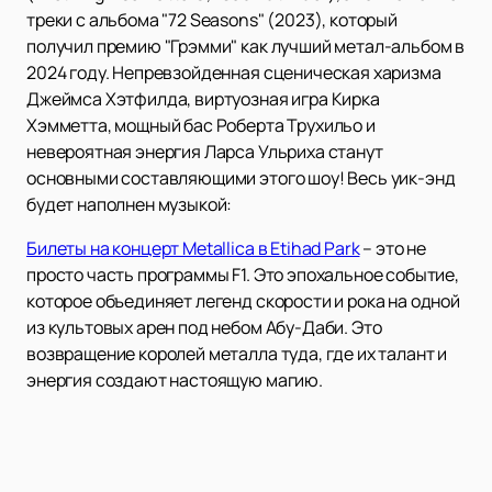
треки с альбома "72 Seasons" (2023), который
получил премию "Грэмми" как лучший метал-альбом в
2024 году. Непревзойденная сценическая харизма
Джеймса Хэтфилда, виртуозная игра Кирка
Хэмметта, мощный бас Роберта Трухильо и
невероятная энергия Ларса Ульриха станут
основными составляющими этого шоу! Весь уик-энд
будет наполнен музыкой:
Билеты на концерт Metallica в Etihad Park
– это не
просто часть программы F1. Это эпохальное событие,
которое объединяет легенд скорости и рока на одной
из культовых арен под небом Абу-Даби. Это
возвращение королей металла туда, где их талант и
энергия создают настоящую магию.