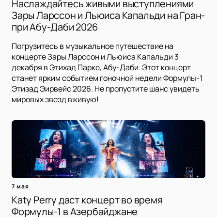
Наслаждайтесь живыми выступлениями
Зары Ларссон и Льюиса Капальди на Гран-
при Абу-Даби 2026
Погрузитесь в музыкальное путешествие на
концерте Зары Ларссон и Льюиса Капальди 3
декабря в Этихад Парке, Абу-Даби. Этот концерт
станет ярким событием гоночной недели Формулы-1
Этизад Эирвейс 2026. Не пропустите шанс увидеть
мировых звезд вживую!
7 мая
Katy Perry даст концерт во время
Формулы-1 в Азербайджане