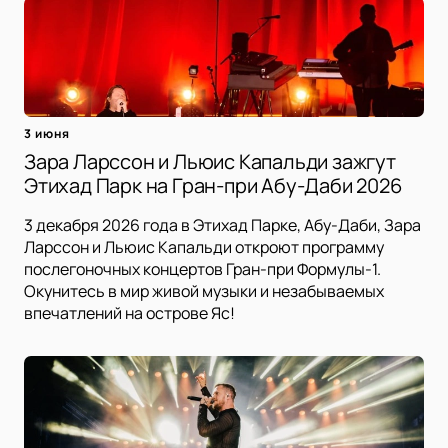
3 июня
Зара Ларссон и Льюис Капальди зажгут
Этихад Парк на Гран-при Абу-Даби 2026
3 декабря 2026 года в Этихад Парке, Абу-Даби, Зара
Ларссон и Льюис Капальди откроют программу
послегоночных концертов Гран-при Формулы-1.
Окунитесь в мир живой музыки и незабываемых
впечатлений на острове Яс!