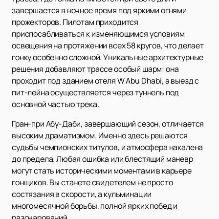
завершается в ночное время под яркими огнями
прожекторов. Пилотам приходится
приспосабливаться к изменяющимся условиям
освещения на протяжении всех 58 кругов, что делает
гонку особенно сложной. Уникальные архитектурные
решения добавляют трассе особый шарм: она
проходит под зданием отеля W Abu Dhabi, а выезд с
пит-лейна осуществляется через туннель под
основной частью трека.
Гран-при Абу-Даби, завершающий сезон, отличается
высоким драматизмом. Именно здесь решаются
судьбы чемпионских титулов, и атмосфера накалена
до предела. Любая ошибка или блестящий маневр
могут стать историческими моментами в карьере
гонщиков. Вы станете свидетелем не просто
состязания в скорости, а кульминации
многомесячной борьбы, полной ярких побед и
разочарований.