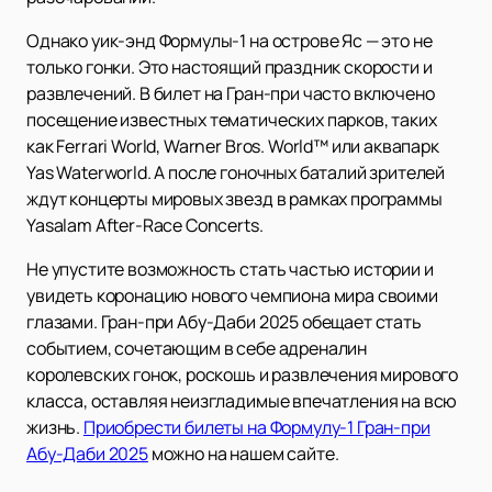
Однако уик-энд Формулы-1 на острове Яс — это не
только гонки. Это настоящий праздник скорости и
развлечений. В билет на Гран-при часто включено
посещение известных тематических парков, таких
как Ferrari World, Warner Bros. World™ или аквапарк
Yas Waterworld. А после гоночных баталий зрителей
ждут концерты мировых звезд в рамках программы
Yasalam After-Race Concerts.
Не упустите возможность стать частью истории и
увидеть коронацию нового чемпиона мира своими
глазами. Гран-при Абу-Даби 2025 обещает стать
событием, сочетающим в себе адреналин
королевских гонок, роскошь и развлечения мирового
класса, оставляя неизгладимые впечатления на всю
жизнь.
Приобрести билеты на Формулу-1 Гран-при
Абу-Даби 2025
можно на нашем сайте.