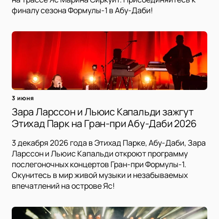
финалу сезона Формулы-1 в Абу-Даби!
3 июня
Зара Ларссон и Льюис Капальди зажгут
Этихад Парк на Гран-при Абу-Даби 2026
3 декабря 2026 года в Этихад Парке, Абу-Даби, Зара
Ларссон и Льюис Капальди откроют программу
послегоночных концертов Гран-при Формулы-1.
Окунитесь в мир живой музыки и незабываемых
впечатлений на острове Яс!