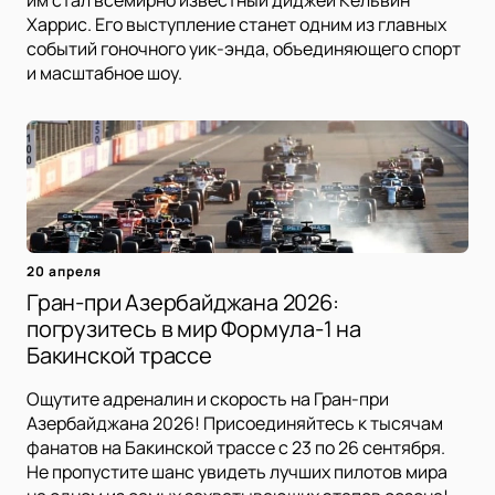
им стал всемирно известный диджей Кельвин
Харрис. Его выступление станет одним из главных
событий гоночного уик-энда, объединяющего спорт
и масштабное шоу.
20 апреля
Гран-при Азербайджана 2026:
погрузитесь в мир Формула-1 на
Бакинской трассе
Ощутите адреналин и скорость на Гран-при
Азербайджана 2026! Присоединяйтесь к тысячам
фанатов на Бакинской трассе с 23 по 26 сентября.
Не пропустите шанс увидеть лучших пилотов мира