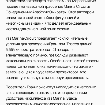
любителей автоспорта со всего мира. Мероприятие
пройдет на известной трассе Yas Marina Circuit в
Объединенных Арабских Эмиратах. Этот автодром
славится своей сложной конфигурацией и
живописными видами, что делает его идеальным
местом для финальной гонки сезона.
Yas Marina Circuit предлагает исключительные
условия для проведения Гран-при. Трасса длиной
5,554 километра включает 21 поворот и
впечатляющую прямую, где болиды развивают
максимальную скорость. Особенностью этой трассы
является ночная гонка, начинающаяся на закате и
завершающаяся под светом прожекторов, что
создает уникальную атмосферу и зрелищность.
Посетители Гран-при смогут насладиться не только
захватывающими гонками, но и современными
удобствами комплекса Yas Marina. Здесь
расположены множество ресторанов, магазинов и