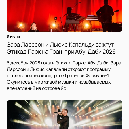
3 июня
Зара Ларссон и Льюис Капальди зажгут
Этихад Парк на Гран-при Абу-Даби 2026
3 декабря 2026 года в Этихад Парке, Абу-Даби, Зара
Ларссон и Льюис Капальди откроют программу
послегоночных концертов Гран-при Формулы-1.
Окунитесь в мир живой музыки и незабываемых
впечатлений на острове Яс!