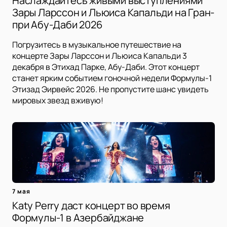
Наслаждайтесь живыми выступлениями
Зары Ларссон и Льюиса Капальди на Гран-
при Абу-Даби 2026
Погрузитесь в музыкальное путешествие на
концерте Зары Ларссон и Льюиса Капальди 3
декабря в Этихад Парке, Абу-Даби. Этот концерт
станет ярким событием гоночной недели Формулы-1
Этизад Эирвейс 2026. Не пропустите шанс увидеть
мировых звезд вживую!
7 мая
Katy Perry даст концерт во время
Формулы-1 в Азербайджане