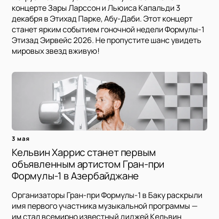
концерте Зары Ларссон и Льюиса Капальди 3
декабря в Этихад Парке, Абу-Даби. Этот концерт
станет ярким событием гоночной недели Формулы-1
Этизад Эирвейс 2026. Не пропустите шанс увидеть
мировых звезд вживую!
3 мая
Кельвин Харрис станет первым
объявленным артистом Гран-при
Формулы-1 в Азербайджане
Организаторы Гран-при Формулы-1 в Баку раскрыли
имя первого участника музыкальной программы —
им стал всемирно известный диджей Кельвин