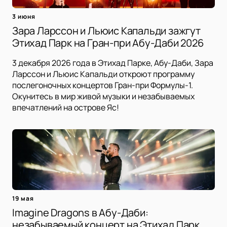
3 июня
Зара Ларссон и Льюис Капальди зажгут
Этихад Парк на Гран-при Абу-Даби 2026
3 декабря 2026 года в Этихад Парке, Абу-Даби, Зара
Ларссон и Льюис Капальди откроют программу
послегоночных концертов Гран-при Формулы-1.
Окунитесь в мир живой музыки и незабываемых
впечатлений на острове Яс!
19 мая
Imagine Dragons в Абу-Даби:
незабываемый концерт на Этихад Парк