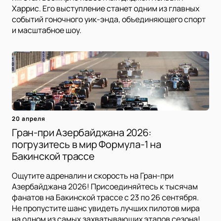
Харрис. Его выступление станет одним из главных
событий гоночного уик-энда, объединяющего спорт
и масштабное шоу.
20 апреля
Гран-при Азербайджана 2026:
погрузитесь в мир Формула-1 на
Бакинской трассе
Ощутите адреналин и скорость на Гран-при
Азербайджана 2026! Присоединяйтесь к тысячам
фанатов на Бакинской трассе с 23 по 26 сентября.
Не пропустите шанс увидеть лучших пилотов мира
на одном из самых захватывающих этапов сезона!