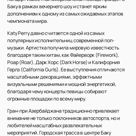
Баку в рамках вечернего шоу и станет ярким
дополнением к одному из самых ожидаемых этапов
чемпионата мира.
Katy Perry давно считается одной из самых
популярных исполнительниц современной поп-
музыки. Артистка получила мировую известность
благодаря таким хитам, как Файерворк (Firework),
Роар (Roar), Дарк Хорс (Dark Horse) и Калифорния
Герлз (California Gurls). Ее выступления отличаются
масштабными декорациями, эффектными
визуальными решениями и мощной энергетикой,
благодаря чему концерты певицы собирают
огромные площадки по всему миру.
Гран-при Азербайджана традиционно привлекает
внимание не только поклонников автоспорта, но и
любителей масштабных развлекательных
мероприятий. Городская трасса в центре Баку