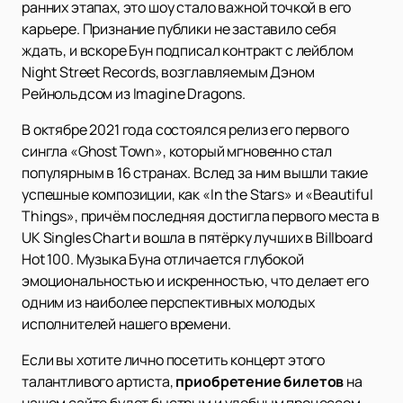
ранних этапах, это шоу стало важной точкой в его
карьере. Признание публики не заставило себя
ждать, и вскоре Бун подписал контракт с лейблом
Night Street Records, возглавляемым Дэном
Рейнольдсом из Imagine Dragons.
В октябре 2021 года состоялся релиз его первого
сингла «Ghost Town», который мгновенно стал
популярным в 16 странах. Вслед за ним вышли такие
успешные композиции, как «In the Stars» и «Beautiful
Things», причём последняя достигла первого места в
UK Singles Chart и вошла в пятёрку лучших в Billboard
Hot 100. Музыка Буна отличается глубокой
эмоциональностью и искренностью, что делает его
одним из наиболее перспективных молодых
исполнителей нашего времени.
Если вы хотите лично посетить концерт этого
талантливого артиста,
приобретение билетов
на
нашем сайте будет быстрым и удобным процессом.