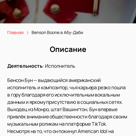
Главная
Benson Boone в Абу-Даби
Описание
Деятельность
:
Исполнитель
Бенсон Бун — выдающийся американский
исполнитель и композитор, чья карьера резко пошла
в гору благодаря его исключительным вокальным
данным и яркому присутствию в социальных сетях.
Выходец из Монро, штат Вашингтон, Бун впервые
привлёк внимание общественности благодаря своим
музыкальным роликам на платформе TikTok.
Несмотря на то, что он покинул American Idol на