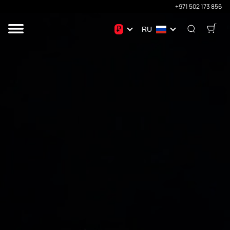
+971 502 173 856
₽
RU