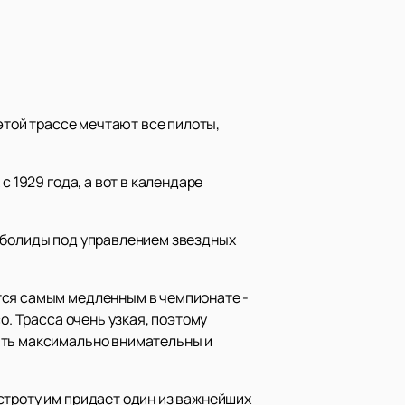
 этой трассе мечтают все пилоты,
 1929 года, а вот в календаре
 болиды под управлением звездных
тся самым медленным в чемпионате -
o. Трасса очень узкая, поэтому
ыть максимально внимательны и
строту им придает один из важнейших