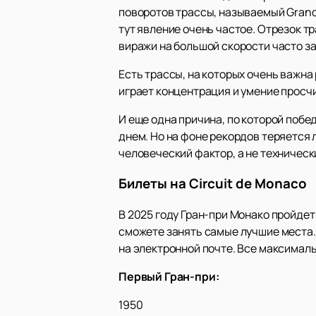
поворотов трассы, называемый Grand 
тут явление очень частое. Отрезок т
виражи на большой скорости часто з
Есть трассы, на которых очень важна
играет концентрация и умение просч
И еще одна причина, по которой побе
днем. Но на фоне рекордов теряется 
человеческий фактор, а не техническ
Билеты на Circuit de Monaco
В 2025 году Гран-при Монако пройдет 
сможете занять самые лучшие места. 
на электронной почте. Все максималь
Первый Гран-при:
1950