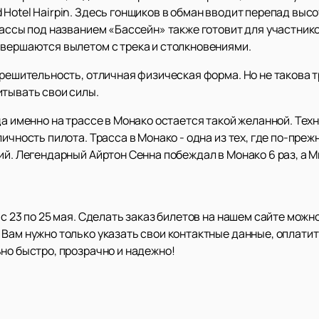
Hotel Hairpin. Здесь гонщиков в обман вводит перепад высо
рассы под названием «Бассейн» также готовит для участник
авершаются вылетом с трека и столкновениями.
 решительность, отличная физическая форма. Но не такова 
итывать свои силы.
да именно на трассе в Монако остается такой желанной. Те
личность пилота. Трасса в Монако - одна из тех, где по-пр
ий. Легендарный Айртон Сенна побеждал в Монако 6 раз, а М
с 23 по 25 мая. Сделать заказ билетов на нашем сайте можно
Вам нужно только указать свои контактные данные, оплатит
но быстро, прозрачно и надежно!