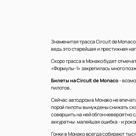
Знаменитая трасса Circuit de Monaco
ведь это старейшая и престижная на
Скоро трасса в Монако будет отмечать
«Формулы-1» закрепилась много позже 
Билеты на Circuit de Monaco
- возмо
пилотов.
Сейчас автодром в Монако не впечат
порой пилоты вынуждены снижать скор
совершить на ней обгон невероятно 
аккуратны: малейшая ошибка - и роко
Гонки в Монако всегда собирают тыс