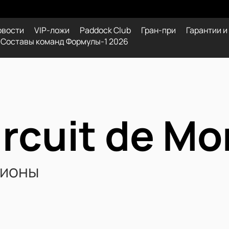
овости
VIP-ложи
Paddock Club
Гран-при
Гарантии и
Составы команд Формулы-1 2026
ircuit de M
ионы