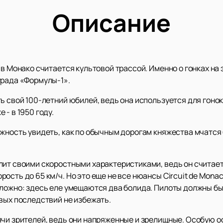
Описание
 в Монако считается культовой трассой. Именно о гонках на
града «Формулы-1».
 свой 100-летний юбилей, ведь она используется для гонок с
- в 1950 году.
жность увидеть, как по обычным дорогам княжества мчатся
лит своими скоростными характеристиками, ведь он считае
ость до 65 км/ч. Но это еще не все нюансы Circuit de Monac
сложно: здесь еле умещаются два болида. Пилоты должны б
вых последствий не избежать.
ячи зрителей, ведь они напряженные и зрелищные. Особую о