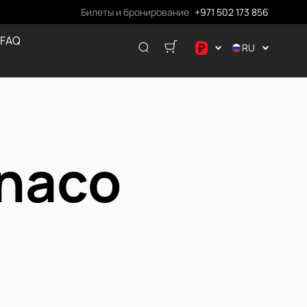
Билеты и бронирование
+971 502 173 856
 FAQ
₽
RU
.د.ب
د.إ
$
€
onaco
ر.ق
₽