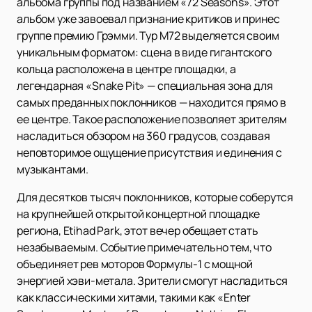
альбома группы под названием «72 Seasons». Этот
альбом уже завоевал признание критиков и принес
группе премию Грэмми. Тур M72 выделяется своим
уникальным форматом: сцена в виде гигантского
кольца расположена в центре площадки, а
легендарная «Snake Pit» — специальная зона для
самых преданных поклонников — находится прямо в
ее центре. Такое расположение позволяет зрителям
насладиться обзором на 360 градусов, создавая
неповторимое ощущение присутствия и единения с
музыкантами.
Для десятков тысяч поклонников, которые соберутся
на крупнейшей открытой концертной площадке
региона, Etihad Park, этот вечер обещает стать
незабываемым. Событие примечательно тем, что
объединяет рев моторов Формулы-1 с мощной
энергией хэви-метала. Зрители смогут насладиться
как классическими хитами, такими как «Enter