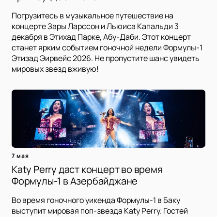
Погрузитесь в музыкальное путешествие на
концерте Зары Ларссон и Льюиса Капальди 3
декабря в Этихад Парке, Абу-Даби. Этот концерт
станет ярким событием гоночной недели Формулы-1
Этизад Эирвейс 2026. Не пропустите шанс увидеть
мировых звезд вживую!
7 мая
Katy Perry даст концерт во время
Формулы-1 в Азербайджане
Во время гоночного уикенда Формулы-1 в Баку
выступит мировая поп-звезда Katy Perry. Гостей