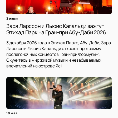
3 июня
Зара Ларссон и Льюис Капальди зажгут
Этихад Парк на Гран-при Абу-Даби 2026
3 декабря 2026 года в Этихад Парке, Абу-Даби, Зара
Ларссон и Льюис Капальди откроют программу
послегоночных концертов Гран-при Формулы-1.
Окунитесь в мир живой музыки и незабываемых
впечатлений на острове Яс!
19 мая